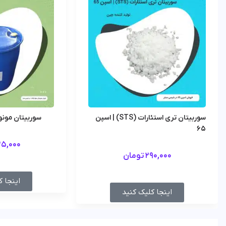
سوربیتان تری استئارات (STS) | اسپن
سوربیتان مونو ا
65
5,000
290,000
تومان
اینجا ک
اینجا کلیک کنید