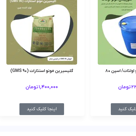
ولئات/ اسپن 80
گلیسیرین مونو استئارات (GMS 90)
22
تومان
1,400,000
تومان
لیک کنید
اینجا کلیک کنید