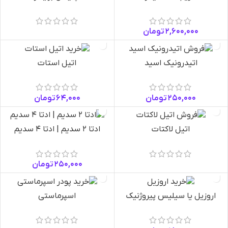
باعث کاهش وزن محصولات شده و از راندمان بالاتری برخوردارند.
مصرف پایین انرژی:
شرکت‌های تولید کننده مواد اولیه در حال
توسعه موادی هستند که در تولید محصولات نیاز به مصرف کمتری
2,600,000
تومان
از انرژی داشته باشند و در نتیجه، به افزایش راندمان و کاهش
هزینه‌ها منجر شوند.
اتیدرونیک اسید
اتیل استات
این تنها چند مثال از کاربردهای جدید مواد اولیه صنعتی در صنایع
مختلف است.
250,000
تومان
64,000
تومان
اتیل لاکتات
ادتا 2 سدیم | ادتا 4 سدیم
250,000
تومان
اروزیل یا سیلیس پیروژنیک
اسپرماستی