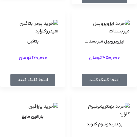
ایزوپروپیل میریستات
بتائین
450,000
تومان
160,000
تومان
اینجا کلیک کنید
اینجا کلیک کنید
پارافین مایع
بهنتریمونیوم کلراید