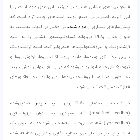
فسفولیپیدهای غشایی هیدرولیز می‌کند. این عمل مهم است زیرا
این آنزیم اصلی‌ترین منبع تولید اسیدهای چرب آزاد است که
پیش‌سازهای بسیاری از
مواد شیمیایی
دخیل در التهاب هستند. به
عنوان مثال، PLA
می‌تواند فسفولیپیدهای غشایی را به اسید
2
آراشیدونیک و لیزوفسفولیپیدها هیدرولیز کند. اسید آراشیدونیک
سپس به ایکوزانوئیدها، مانند پروستاگلاندین‌ها، لوکوترین‌ها و
ترومبوکسان‌ها، متابولیزه می‌شود که در پاسخ التهابی نقش دارند.
به طور مشابه، لیزوفسفولیپیدها می‌توانند به فاکتورهای
فعال‌کننده پلاکت تبدیل شوند.
در کاربردهای صنعتی، PLA
برای تولید
لسیتین
تعدیل‌شده
2
(modified lecithin)، که همچنین به عنوان لیزولسیتین
(lysolecithin) شناخته می‌شود استفاده می‌شود که به عنوان یک
امولسیفایر طبیعی عالی برای صنایع غذایی و دارویی شناخته شده