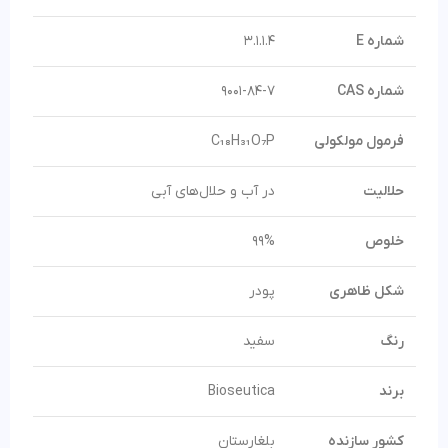
شماره E
3.1.1.4
شماره CAS
9001-84-7
فرمول مولکولی
C₁₈H₃₁O₇P
حلالیت
در آب و حلال‌های آبی
خلوص
99%
شکل ظاهری
پودر
رنگ
سفید
برند
Bioseutica
کشور سازنده
بلغارستان