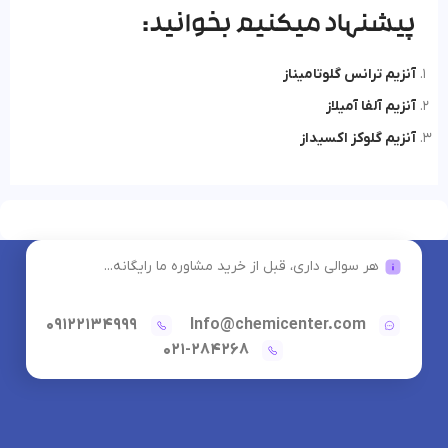
پیشنهاد میکنیم بخوانید:
آنزیم ترانس گلوتامیناز
آنزیم آلفا آمیلاز
آنزیم گلوکز اکسیداز
هر سوالی داری، قبل از خرید مشاوره ما رایگانه...
09122134999
Info@chemicenter.com
021-284268