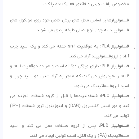
مخصوص بافت چربی و فاکتور فعال‌کننده پلاکت.
فسفولیپازها بر اساس محل های برش خاص خود روی مولکول های
فسفولیپید به چهار نوع اصلی طبقه بندی می شوند:
فسفولیپاز PLA:
به موقعیت sn-1 حمله می کند و یک اسید چرب
آزاد و لیزوفسفولیپید آزاد می کند.
فسفولیپاز PLB:
دارای ویژگی دوگانه است و هر دو موقعیت sn-1 و
sn-2 را هیدرولیز می کند، که منجر به آزاد شدن دو اسید چرب و
اسید لیزوفسفاتیدیک می شود.
فسفولیپاز PLC:
فسفولیپیدها را قبل از گروه فسفات تجزیه می
کند و دی آسیل گلیسرول (DAG) و اینوزیتول تری فسفات (IP3)
تولید می کند.
فسفولیپاز PLD:
پس از گروه فسفات عمل می کند و اسید
فسفاتیدیک (PA) و یک الکل، اغلب کولین ایجاد می کند.