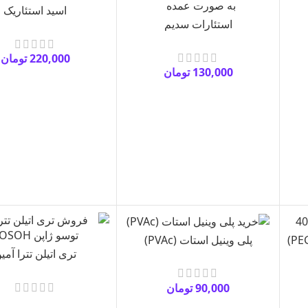
اسید استئاریک
استئارات سدیم
220,000
تومان
130,000
تومان
پلی وینیل استات (PVAc)
تری اتیلن تترا آمی
90,000
تومان