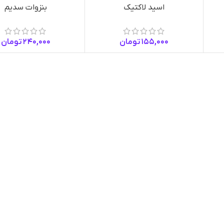
اسید لاکتیک
بنزوات سدیم
155,000
تومان
240,000
تومان