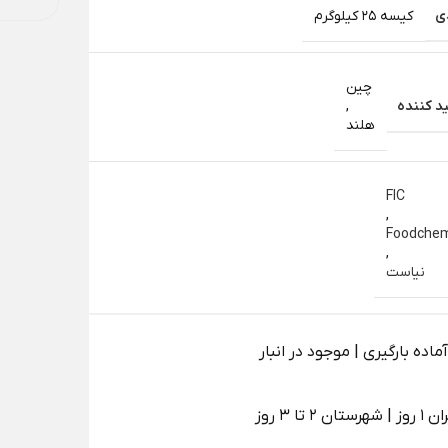
ی
کیسه 25 کیلوگرم
چین
د کننده
,
هلند
FIC
,
Foodche
,
نیاست
اده بارگیری | موجود در انبار
 2 تا 3 روز