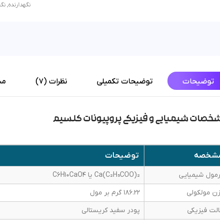
نگهدارنده
,
نگه
توضیحات
توضیحات تکمیلی
نظرات (7)
مش
خصات شیمیایی و فیزیکی پروپیونات کلسیم
شخصه
توضیحات
مول شیمیایی
Ca(C₂H₅COO)₂ یا C6H10CaO4
ن مولکولی
186.22 گرم بر مول
لت فیزیکی
پودر سفید کریستالی