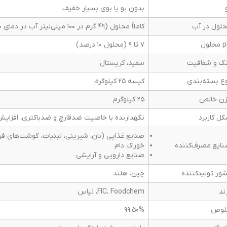
بدون بو یا بوی بسیار خفیف
لول در آب
کاملاً محلول (49 گرم در 100 میلی‌لیتر آب در دمای 0 درجه سانتی‌گراد)
حلول
7 تا 9 (محلول 10 درصد)
گ و شفافیت
سفید، کریستال
ع بسته‌بندی
کیسه 25 کیلوگرم
ن خالص
25 کیلوگرم
ل کاربرد
نگهدارنده با خاصیت ضدقارچ و ضدباکتری، افزایش 
صنایع غذایی (نان، شیرینی، لبنیات، گوشت‌های ف
ایع مصرف‌کننده
خوراک دام
صنایع دارویی و آرایشی
ور تولیدکننده
چین، هلند
ند
FIC، Foodchem، نیاس
لوص
99.50%