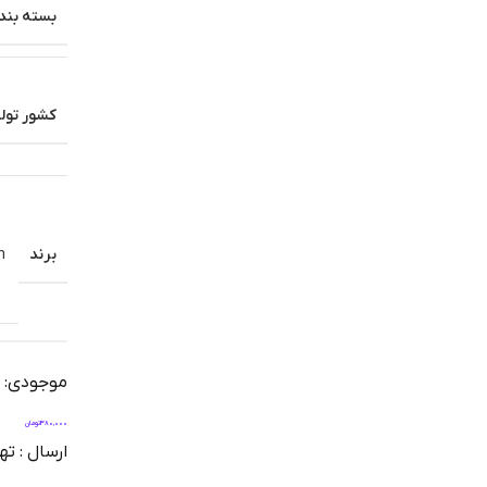
بسته بند
کشور تولی
برند
m
موجودی: آم
380,000
تومان
ارسال : تهران 1 روز | شهرستان