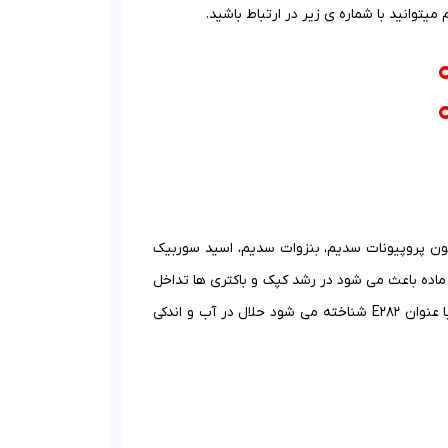
توانید با شماره ی زیر در ارتباط باشید.
 شیمیایی C6H10CaO4 است. این نمک همچون پروپیونات سدیم، بنزوات سدیم، اسید سوربیک
ن ماده باعث می شود در رشد کپک و باکتری ها تداخل
ایجاد شده و محصولات ماندگاری بالایی داشته باشند. این محصول شیمیایی که با عنوان E282 شناخته می شود حلال در آب و اندکی