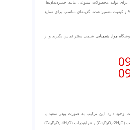
رای تولید محصولات متنوعی مانند خمیردندان‌ها،
تفاده می‌شود. این محصول با توجه به خلوص 99% و کیفیت تضمین‌شده، گزینه‌ای مناسب برای صنایع
روشگاه
مواد شیمیایی
شیمی سنتر تماس بگیرید و از
0
0
ون پیروفسفات وجود دارد. این ترکیب به صورت پودر سفید یا
بلورهای کریستالی یافت می‌شود و در اشکال مختلفی همچون بدون آب، دی‌هیدرات (Ca₂P₂O₇·2H₂O) و تتراهیدرات (Ca₂P₂O₇·4H₂O)