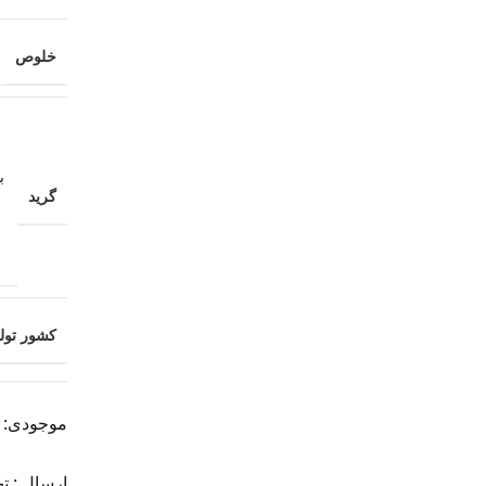
خلوص
ب
گرید
کشور تولی
موجودی: آم
ارسال : تهران 1 روز | شهرست