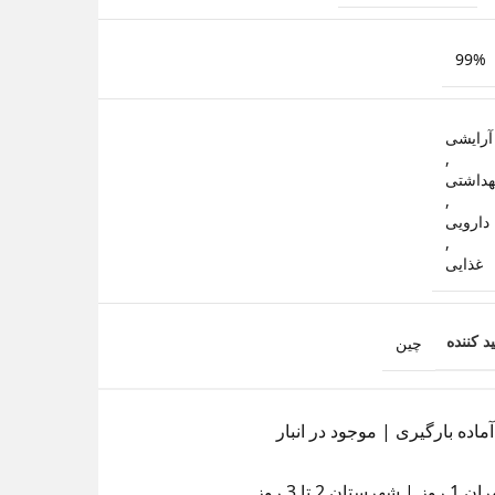
99%
آرایشی
,
هداشتی
,
دارویی
,
غذایی
چین
د کننده
اده بارگیری | موجود در انبار
ان 2 تا 3 روز