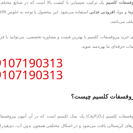
وفسفات کلسیم
یک ترکیب شیمیایی با کیفیت بالا است که در صنایع مختلف ب
وها و مواد
افزودنی غذایی
اس
لف می‌باشد.
ی خرید پیروفسفات کلسیم با بهترین قیمت و مشاوره تخصصی، می‌توانید با ف
ات حرفه‌ای ما بهره‌مند شوید.
9107190313
9107190313
روفسفات کلسیم چیست؟
پیروفسفات کلسیم (Ca₂P₂O₇) یک نمک کلسیم است که در آن آنی