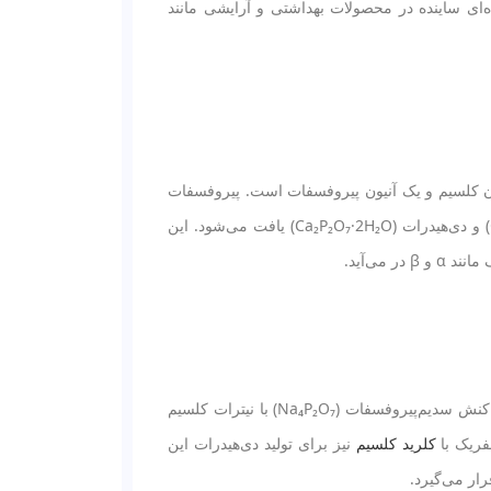
‌ای ساینده در محصولات بهداشتی و آرایشی مانند
ت Ca₂P₂O₇ است که شامل دو کاتیون کلسیم و یک آنیون پیروفسفات است. پیروفسفات
کلسیم در فرم‌های مختلف کریستالی و هیدراته مانند تتراهیدرات (Ca₂P₂O₇·4H₂O) و دی‌هیدرات (Ca₂P₂O₇·2H₂O) یافت می‌شود. این
می‌آید.
پیروفسفات کلسیم به روش‌های مختلفی تولید می‌شود. یکی از روش‌های رایج، واکنش سدیم‌پیروفسفات (Na₄P₂O₇) با نیترات کلسیم
کلرید کلسیم
نیز برای تولید دی‌هیدرات این
ار می‌گیرد.