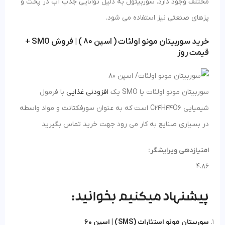
مختلف وجود دارد. سوربیتول به دلیل توانایی جذب آب در پخت و
پزهای صنعتی نیز استفاده می شود.
خرید سوربیتان مونو اولئات ( اسپن 80 ) | فروش SMO +
قیمت روز
سوربیتان مونو اولئات یا SMO یک
افزودنی غذایی
با فرمول
شیمیایی C24H44O6 است که به عنوان سورفکتانت و مواد واسطه
در بسیاری صنایع به کار می رود جهت خرید تماس بگیرید
امتیازدهی ویرایشگر:
4.86
پیشنهاد میکنیم بخوانید:
سوربیتان مونو استئارات (SMS) | اسپن 60