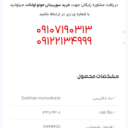
دریافت مشاوره رایگان جهت
خرید سوربیتان مونو اولئات
میتوانید
با شماره ی زیر در ارتباط باشید.
09107190313
09122134999
مشخصات محصول
✅به انگلیسی
Sorbitan monooleate
1338-43-8
✅cas No
✅فرمول شیمیایی
C24H44O6