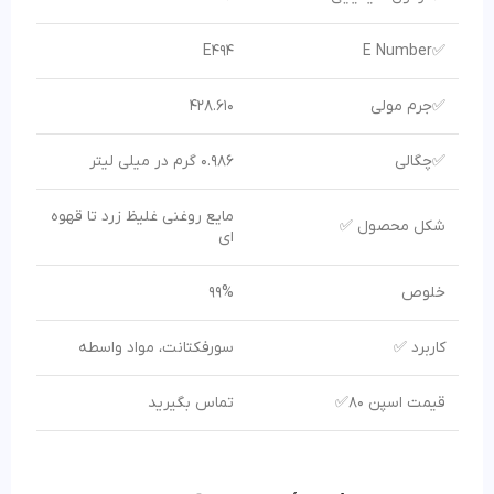
E494
✅E Number
✅جرم مولی
428.610
✅چگالی
0.986 گرم در میلی لیتر
مایع روغنی غلیظ زرد تا قهوه
شکل محصول ✅
ای
خلوص
99%
کاربرد ✅
سورفکتانت، مواد واسطه
قیمت اسپن 80✅
تماس بگیرید