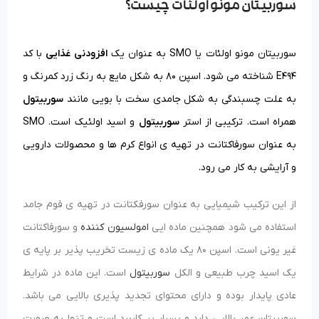
سوربیتان مونو اولئات چیست؟
سوربیتان مونو اولئات یا SMO به عنوان یک
افزودنی غذایی
با کد
E494 شناخته می شود. اسپن 80 به شکل مایع به رنگ زرد کمرنگ و
به علت چسبندگی به شکل جامدی سخت با بویی مانند
سوربیتول
همراه است. ترکیبی از استر
سوربیتول
و اسید اولئیک است. SMO
به عنوان سورفاکتانت در تهیه ی انواع کرم ها و محصولات دارویی
و آرایشی به کار می رود.
از این ترکیب شیمیایی به عنوان سورفکتانت در تهیه ی فوم جامد
استفاده می شود همچنین ماده ایی
امولسیون کننده
و سورفاکتانت
غیر یونی است. اسپن 80 یک ماده ی زیست تخریب پذیر بر پایه ی
یک اسید چرب طبیعی و الکل
سوربیتول
است. این ماده در شرایط
عادی پایدار بوده و دارای محتوای تجدید پذیری بالایی می باشد.
سوربیتان عمر بالایی دارد و بسیار پر کاربرد است و تنها به صورت