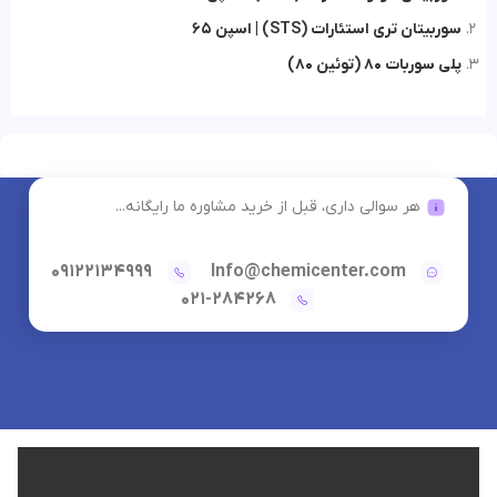
سوربیتان تری استئارات (STS) | اسپن 65
پلی سوربات 80 (توئین 80)
هر سوالی داری، قبل از خرید مشاوره ما رایگانه...
09122134999
Info@chemicenter.com
021-284268