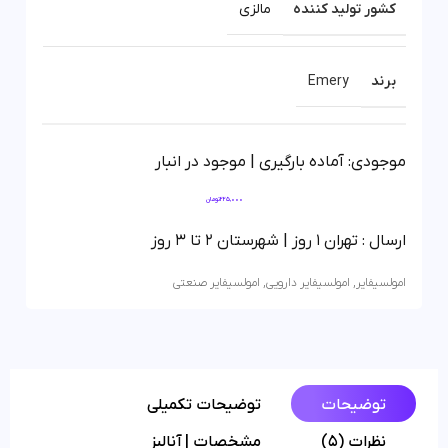
کشور تولید کننده
مالزی
برند
Emery
موجودی: آماده بارگیری | موجود در انبار
225,000
تومان
ارسال : تهران 1 روز | شهرستان 2 تا 3 روز
امولسیفایر
,
امولسیفایر دارویی
,
امولسیفایر صنعتی
توضیحات
توضیحات تکمیلی
نظرات (5)
مشخصات | آنالیز