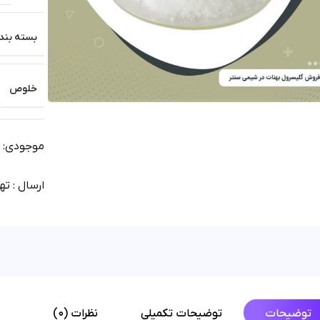
بسته بند
خلوص
موجودی: آم
ارسال : تهران 1 روز | شهرستان
توضیحات
توضیحات تکمیلی
نظرات (0)