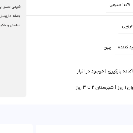
100% طبیعی
شیمی سنتر، با
جمله داروسازی
مطمئن و باکی
ارویی
د کننده
چین
اده بارگیری | موجود در انبار
 2 تا 3 روز