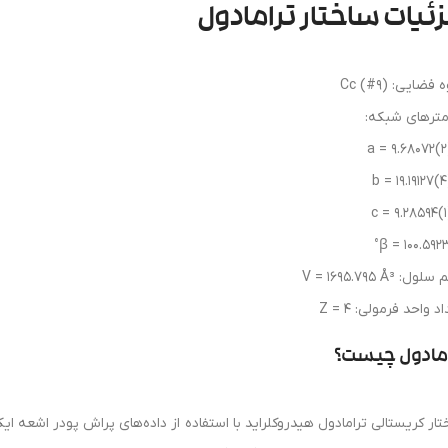
ئیات ساختار ترامادول
فضایی: Cc (#9)
امترهای شبکه:
a = 9.68072(2
b = 19.19127(
c = 9.28594(
β = 100.5923
ل: V = 1695.795 Å³
د واحد فرمولی: Z = 4
امادول چیست؟
تار کریستالی ترامادول هیدروکلراید با استفاده از داده‌های پراش پودر اشعه 