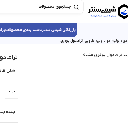
بازرگانی شیمی سنتر
دسته بندی محصولات
برا
واد اولیه
مواد اولیه دارویی
ترامادول پودری
ترامادو
شکل ظاه
برند
بسته بند