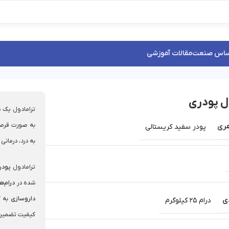
ساس صنعت
مقالات آموزشی
ل پودری
به صورت قرص 
ری
پودر سفید کریستالی
به درد، درمانی
ترامادول
پودر
شده در
درام‌های 25 کی
داروسازی
به ک
ی
درام 25 کیلوگرم
کیفیت تضمین‌ش