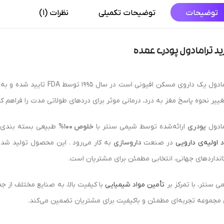
توضیحات
توضیحات تکمیلی
نظرات (1)
د ترامادول پودری عمده
ترامادول یک داروی مسکن افیو
تغییر نحوه پاسخ مغز به درد، درمانی موثر برای دردهای طولاتی مدت را فراهم ک
مادول
پودری
ارائه‌شده توسط شیمی سنتر با
خلوص 100%
طبیعی بسته بندی 
د اولیه‌ی دارویی
در صنعت
داروسازی
به کار می‌رود . این محصول تولید شده
انداردهای جهانی، انتخابی مطمئن برای مشتریان است.
ی سنتر، با تمرکز بر
تأمین مواد شیمیایی
با کیفیت بالا، به صنایع مختلف از جم
 مجموعه تجربه‌ای مطمئن و باکیفیت برای مشتریان تضمین می‌کند.