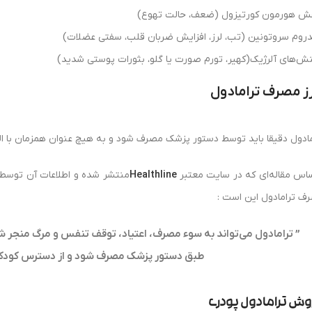
ش هورمون کورتیزول (ضعف، حالت تهوع)
روم سروتونین (تب، لرز، افزایش ضربان قلب، سفتی عضلات)
نش‌های آلرژیک(کهیر، تورم صورت یا گلو، بثورات پوستی شدید)
ز مصرف ترامادول
مادول دقیقا باید توسط دستور پزشک مصرف شود و به هیچ عنوان همزمان با ال
ساس مقاله‌ای که در سایت معتبر
Healthline
منتشر شده و اطلاعات آن توسط
ف ترامادول این است :
” ترامادول می‌تواند به سوء مصرف، اعتیاد، توقف تنفس و مرگ منجر شود.
طبق دستور پزشک مصرف شود و از دسترس کودک
ش ترامادول پودری