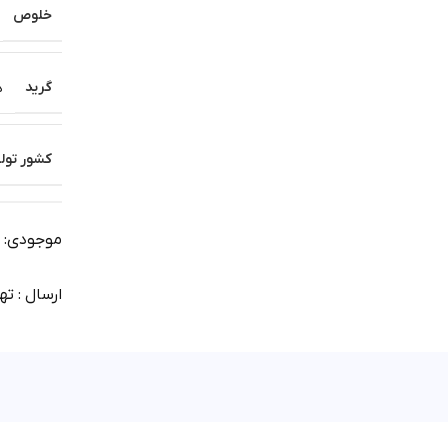
خلوص
گرید
د
کشور تولی
موجودی: آم
ارسال : تهران 1 روز | شهرستان