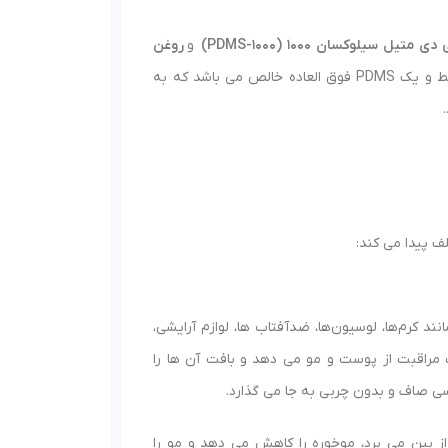
ی متیل سیلوکسان 1000 (PDMS-1000)
و
روغن
نیز شناخته می شود. نوعی سیال سیلیکونی با ویسکوزیته متوسط و یک PDMS فوق العاده خالص می باشد که به
ف پیدا می کند:
 کرم‌ها، لوسیون‌ها، ضدآفتاب ها، لوازم آرایشی،
 مراقبت از پوست و مو می دهد و بافت آن ها را
ی صاف و بدون چربی به جا می گذارد.
از بین می برد، موخوره را کاهش می دهد و مو را