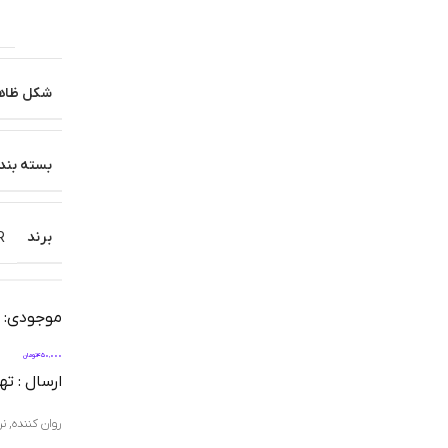
شکل ظاه
بسته بند
برند
R
موجودی: آم
450,000
تومان
ارسال : تهران 1 روز | شهرستان
روان کننده
,
نر