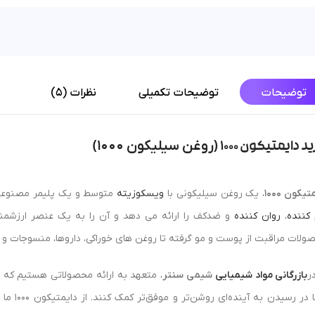
توضیحات
توضیحات تکمیلی
نظرات (5)
روغن سیلیکون 1000
د دایمتیکون 1000 (
)
تیکون 1000
، یک روغن سیلیکونی با
ویسکوزیته
متوسط و یک پلیمر مصنوعی پ
 کننده
،
روان کننده
و ضدکف را ارائه می دهد و آن را به یک عنصر ارزشمند 
ولات مراقبت از پوست و مو گرفته تا روغن های خوراکی، داروها، منسوجات و 
ر
بازرگانی مواد شیمیایی
شیمی سنتر
، متعهد به ارائه محصولاتی هستیم که نه
شما در رس