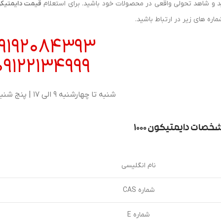
د و شاهد تحولی واقعی در محصولات خود باشید. برای استعلام
قیمت دایمتیکون 0
ماره های زیر در ارتباط باشید.
9192084393
09122134999
شنبه تا چهارشنبه 9 الی 17 | پنج شنبه 9 الی 13
خصات
دایمتیکون 1000
نام انگلیسی
شماره CAS
شماره E