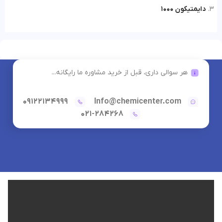
دایمتیکون 1000
هر سوالی داری، قبل از خرید مشاوره ما رایگانه...
09122134999
Info@chemicenter.com
021-284268