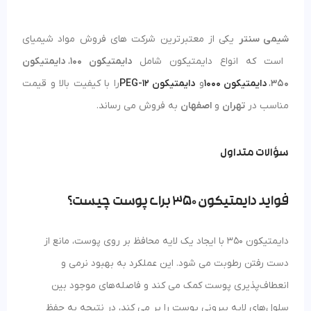
شیمی سنتر
یکی از معتبرترین شرکت های فروش مواد شیمیای
است که انواع دایمتیکون شامل
دایمتیکون 100
،
دایمتیکون
350
،
دایمتیکون 1000
و
دایمتیکون PEG-12
را با کیفیت بالا و قیمت
مناسب در
تهران
و
اصفهان
به فروش می رساند.
سؤالات متداول
فواید دایمتیکون 350 برای پوست چیست؟
دایمتیکون 350 با ایجاد یک لایه محافظ بر روی پوست، مانع از
دست رفتن رطوبت می شود. این عملکرد به بهبود نرمی و
انعطاف‌پذیری پوست کمک می‌ کند و فاصله‌های موجود بین
سلول‌های لایه بیرونی پوست را پر می‌ کند، در نتیجه به حفظ