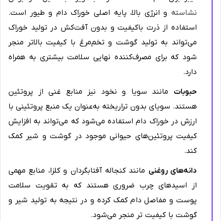
غلات
نشاسته
و انرژی بالا، پایه اصلی خوراک دام و طیور است.
استفاده از ذرت باکیفیت و بدون آفت‌کش در تولید خوراک
حبوبات
می‌تواند به تولید گوشت و تخم‌مرغ با کیفیت بالاتر منجر
شود که برای مصرف‌کننده نهایی سلامت بیشتری به همراه
دانه‌های روغنی
دارد.
علوفه
حبوبات
مانند سویا و نخود نیز منابع غنی از پروتئین
هستند. سویای بدون تراریخته به‌عنوان یک منبع پروتئینی با
مکمل‌های غذایی
ارزش در خوراک دام استفاده می‌شود که می‌تواند به افزایش
مواد افزودنی خوراکی
کیفیت پروتئین‌های حیوانی موجود در گوشت و شیر کمک
کند.
عوامل انتخاب و ترکیب مواد اولیه خوراک دام
دانه‌های روغنی
مانند کنجاله آفتابگردان و کلزا، منابع مهمی
رسالت بازرگانی مواد اولیه شیمی سنتر
از اسیدهای چرب ضروری هستند که به تقویت سلامت
پوست و مفاصل دام کمک کرده و در نتیجه به تولید شیر و
نتیجه‌گیری
گوشت با کیفیت تر منجر می‌شود.