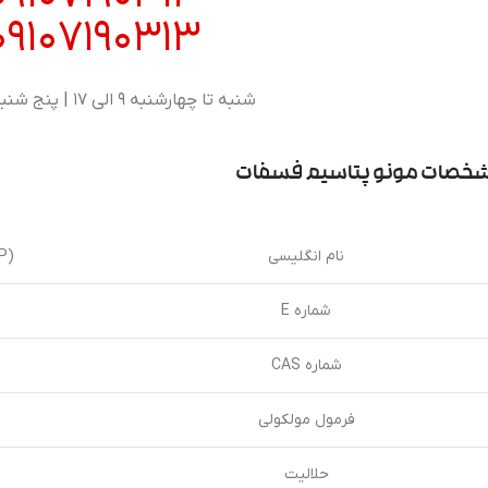
09107190313
شنبه تا چهارشنبه 9 الی 17 | پنج شنبه 9 الی 13
خصات مونو پتاسیم فسفات
نام انگلیسی
P)
شماره E
شماره CAS
فرمول مولکولی
حلالیت