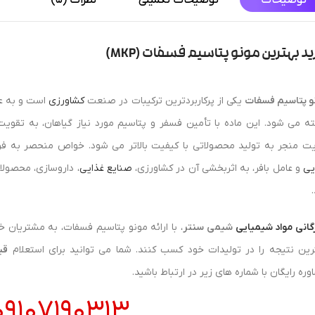
توضیحات
توضیحات تکمیلی
نظرات (5)
د بهترین مونو پتاسیم فسفات (MKP)
و پتاسیم فسفات
یکی از پرکاربردترین ترکیبات در صنعت
کشاورزی
است و به عن
ته می شود. این ماده با تأمین فسفر و پتاسیم مورد نیاز گیاهان، به تقویت
یت منجر به تولید محصولاتی با کیفیت بالاتر می‌ شود. خواص منحصر به فرد
یی
و عامل بافر، به اثربخشی آن در کشاورزی،
صنایع غذایی
، داروسازی، محصول
رگانی مواد شیمیایی
شیمی سنتر
، با ارائه مونو پتاسیم فسفات، به مشتریان خ
رین نتیجه را در تولیدات خود کسب کنند. شما می توانید برای استعلام
قی
ره رایگان با شماره های زیر در ارتباط باشید.
09107190313