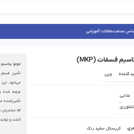
ساس صنعت
مقالات آموزشی
سیم فسفات (MKP)
مونو پتاسیم
تأمین فسفر 
د کننده
چین
می‌شود. این
عرضه شده و
غذایی
,
تأمین‌کننده م
شاورزی
که مشتریان با
کشت و تولیدا
ری
کریستال سفید رنگ