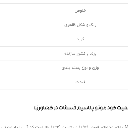
خلوص
رنگ و شکل ظاهری
گرید
برند و کشور سازنده
وزن و نوع بسته بندی
قیمت
میت کود مونو پتاسیم فسفات در کشاورزی
MKP دارای محتوای فسفر (52٪) و پتاسیم (32٪) با