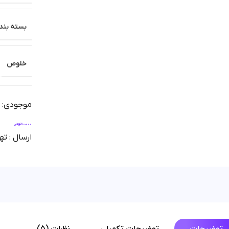
بسته بند
خلوص
موجودی: آم
80,000
تومان
ارسال : تهران 1 روز | شهرستان