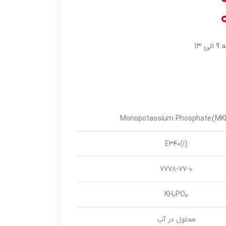
Monopotassium Phosphate (MK
E340(i)
7778-77-0
KH
PO
2
4
محلول در آب