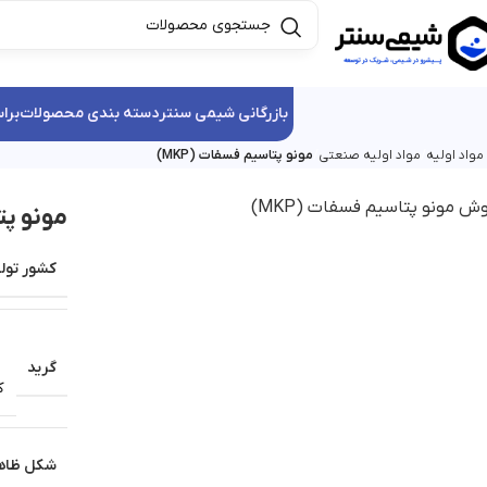
بازرگانی شیمی سنتر
دسته بندی محصولات
برا
واد اولیه
مواد اولیه صنعتی
مونو پتاسیم فسفات (MKP)
مونو پتا
کشور تولی
گرید
ک
شکل ظاه