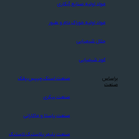
مواد اولیه صنایع آبکاری
مواد اولیه خوراک دام و طیور
حلال شیمیایی
کود شیمیایی
براساس
صنعت اسنک،چیپس،پفک
صنعت
صنعت بیکری
صنعت پاستا و ماکارانی
صنعت پلیمر،پلاستیک،لاستیک