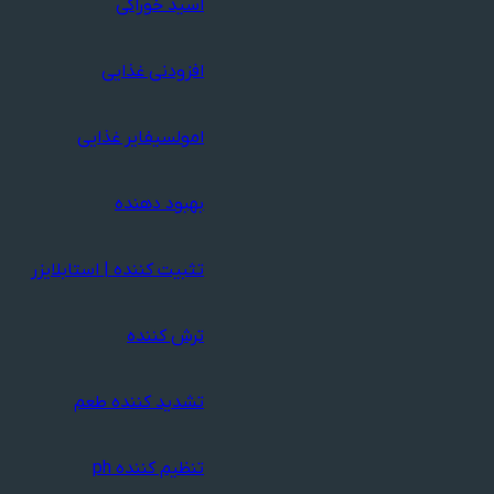
اسید خوراکی
افزودنی غذایی
امولسیفایر غذایی
بهبود دهنده
تثبیت کننده | استابلایزر
ترش کننده
تشدید کننده طعم
تنظیم کننده ph