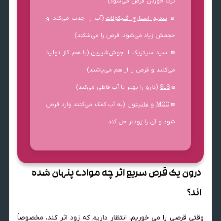
ترک خوردن قرص می‌شود)
سدیم استارچ گلیکولات
(آب را جذب می‌کند و
🟩
حجمش زیاد می‌شود، قرص را می‌شکند)
اسید سیتریک
+
جوش‌شیرین
(با هم گاز تولید
🟩
می‌کنند و قرص را از هم می‌پاشند)
SLS
(دارو را بهتر با آب قاطی می‌کند)
🟩
MCC
و
مانیتول
(ب
ه آب کمک می‌کنند وارد قرص
🟩
شود و آن را زودتر حل کند
درون یک قرص سریع اثر چه موادی پنهان شده
اند؟
وقتی قرصی را می خوریم، انتظار داریم که زود اثر کند، مخصوصاً