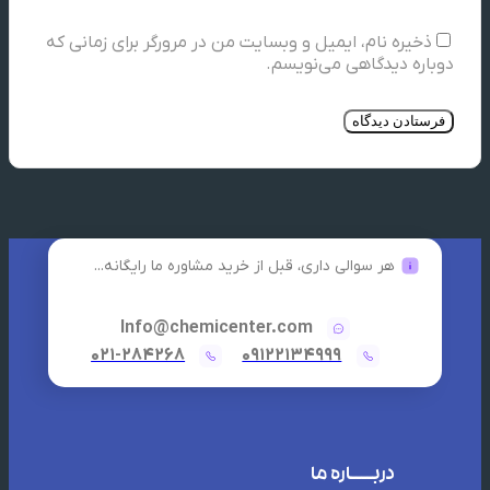
ذخیره نام، ایمیل و وبسایت من در مرورگر برای زمانی که
دوباره دیدگاهی می‌نویسم.
هر سوالی داری، قبل از خرید مشاوره ما رایگانه...
Info@chemicenter.com
021-284268
09122134999
دربــــاره ما