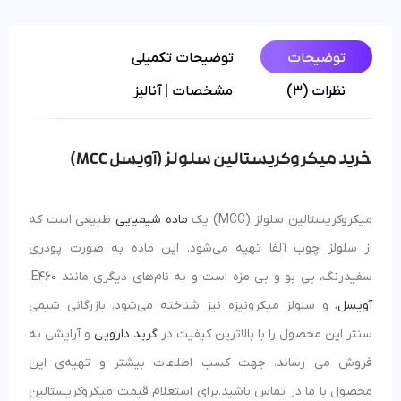
توضیحات
توضیحات تکمیلی
نظرات (3)
مشخصات | آنالیز
خرید میکروکریستالین سلولز (آویسل MCC)
میکروکریستالین سلولز (MCC) یک
ماده شیمیایی
طبیعی است که
از سلولز چوب آلفا تهیه می‌شود. این ماده به صورت پودری
سفیدرنگ، بی بو و بی مزه است و به نام‌های دیگری مانند E460،
آویسل
، و سلولز میکرونیزه نیز شناخته می‌شود. بازرگانی شیمی
سنتر این محصول را با بالاترین کیفیت در
گرید دارویی
و آرایشی به
فروش می رساند. جهت کسب اطلاعات بیشتر و تهیه‌ی این
محصول با ما در تماس باشید.برای استعلام قیمت میکروکریستالین