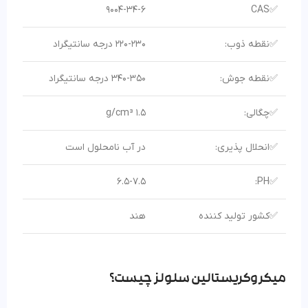
9004-34-6
✅CAS
✅نقطه ذوب:
220-230 درجه سانتیگراد
✅نقطه جوش:
340-350 درجه سانتیگراد
✅چگالی:
1.5 g/cm³
✅انحلال پذیری:
در آب نامحلول است
6.5-7.5
✅PH:
✅کشور تولید کننده
هند
میکروکریستالین سلولز چیست؟