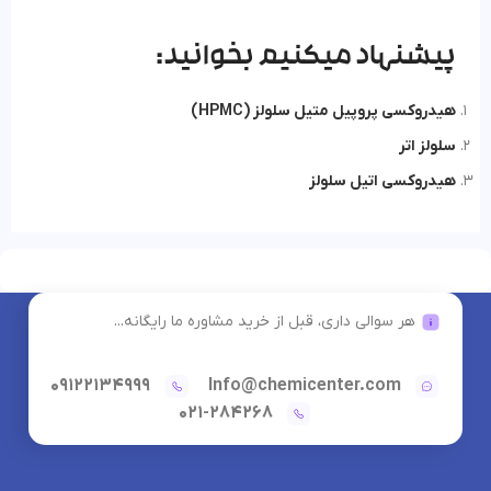
پیشنهاد میکنیم بخوانید:
هیدروکسی پروپیل متیل سلولز (HPMC)
سلولز اتر
هیدروکسی اتیل سلولز
هر سوالی داری، قبل از خرید مشاوره ما رایگانه...
09122134999
Info@chemicenter.com
021-284268