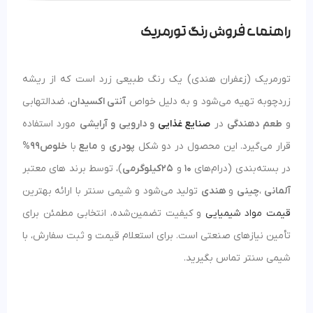
راهنمای فروش رنگ تورمریک
تورمریک (زعفران هندی) یک رنگ طبیعی زرد است که از ریشه
زردچوبه تهیه می‌شود و به دلیل خواص
آنتی اکسیدان
، ضدالتهابی
و
طعم دهندگی
در
صنایع غذایی
و دارویی و آرایشی
مورد استفاده
قرار می‌گیرد. این محصول در دو شکل
پودری
و
مایع
با
خلوص
99%
در بسته‌بندی (درام‌های
10
و
25
کیلوگرمی
)، توسط برند های معتبر
آلمانی
،
چینی
و
هندی
تولید می‌شود و شیمی سنتر با ارائه بهترین
قیمت مواد شیمیایی
و کیفیت تضمین‌شده، انتخابی مطمئن برای
تأمین نیازهای صنعتی است. برای استعلام قیمت و ثبت سفارش، با
شیمی سنتر تماس بگیرید.