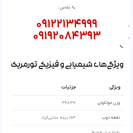
📞
تماس :
09122134999
09192084393
📞
ویژگی‌های شیمیایی و فیزیکی تورمریک
ویژگی
جزئیات
وزن مولکولی
368.37
نقطه ذوب
183 درجه سانتی‌گراد
پایداری در محیط