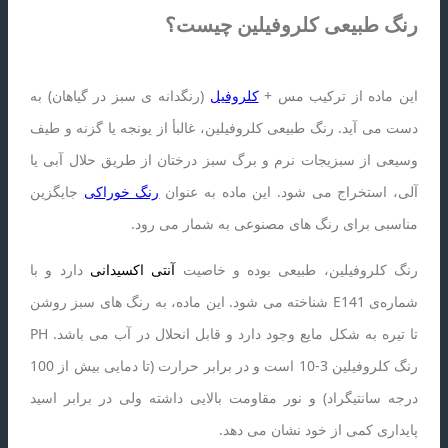
رنگ طبیعی کلروفیلین چیست؟
این ماده از ترکیب مس +
کلروفیل
(رنگدانه ی سبز در گیاهان) به
دست می آید. رنگ طبیعی کلروفیلین، غالبأ از یونجه یا گزنه و طیف
وسیعی از سبزیجات نرم و برگ سبز درختان از طریق حلال آبی یا
آلی، استخراج می شود. این ماده به عنوان
رنگ خوراکی
جایگزین
مناسبی برای رنگ های مصنوعی به شمار می رود.
رنگ کلروفیلین، طبیعی بوده و خاصیت
آنتی اکسیدانی
دارد و با
شماره‌ی E141 شناخته می شود. این ماده، به رنگ های سبز روشن
تا تیره به شکل مایع وجود دارد و قابل انحلال در آب می باشد. PH
رنگ کلروفیلین 3-10 است و در برابر حرارت (تا دمایی بیش از 100
درجه سانتیگراد) و نور مقاومت بالایی داشته ولی در برابر اسید
پایداری کمی از خود نشان می دهد.