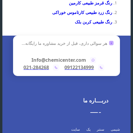
رنگ قرمز طبیعی کارمین
رنگ زرد طبیعی کارتاموس خوراکی
رنگ طبیعی کربن بلک
هر سوالی داری، قبل از خرید مشاوره ما رایگانه...
Info@chemicenter.com
021-284268
09122134999
دربــــاره ما
شیمی سنتر یک سایت