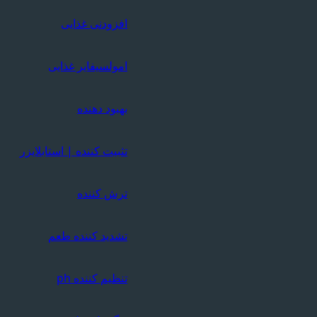
افزودنی غذایی
امولسیفایر غذایی
بهبود دهنده
تثبیت کننده | استابلایزر
ترش کننده
تشدید کننده طعم
تنظیم کننده ph