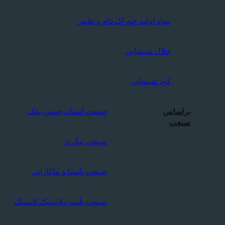
مواد اولیه خوراک دام و طیور
حلال شیمیایی
کود شیمیایی
براساس
صنعت اسنک،چیپس،پفک
صنعت
صنعت بیکری
صنعت پاستا و ماکارانی
صنعت پلیمر،پلاستیک،لاستیک