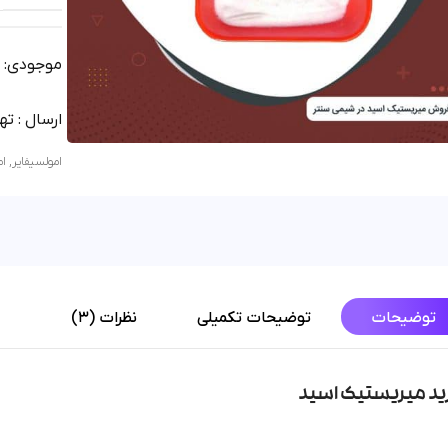
موجودی: آم
ارسال : تهران 1 روز | شهرستان
امولسیفایر
,
ام
توضیحات
توضیحات تکمیلی
نظرات (3)
ید میریستیک اسید