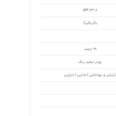
544-63-8
C
H
O
14
28
2
99 درصد
پودر سفید رنگ
رایشی و بهداشتی | غذایی | دارویی