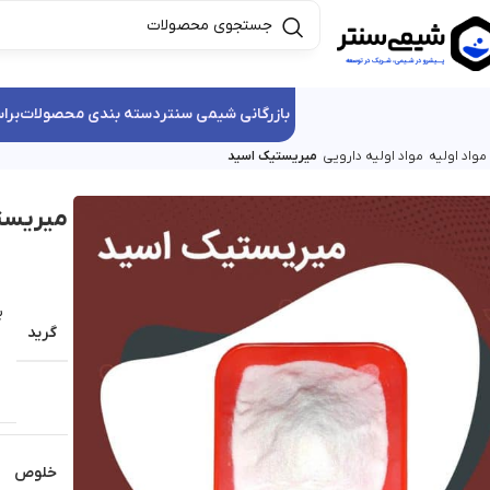
بازرگانی شیمی سنتر
دسته بندی محصولات
برا
واد اولیه
مواد اولیه دارویی
میریستیک اسید
میریست
ب
گرید
خلوص