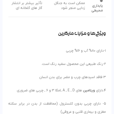
🟡
ممکن است به جنگل‌
تأثیر بیشتر بر انتشار
پایداری
زدایی منجر شود
گاز های گلخانه ای
محیطی
ویژگی‌ها و مزایای مارگارین
1-دارای 80% آب و 16% چربی
2-رنگ طبیعی این محصول سفید رنگ است.
3-فاقد اسیدهای چرب و مضر برای بدن انسان
4.دارای
ویتامین
های A , E , D ,امگا 3 و 6 , چربی های ضروری
5- دارای چربی بدون کلسترول (محافظت از بدن در برابر سکته
مغزی و بیماری قلبی و عروقی)