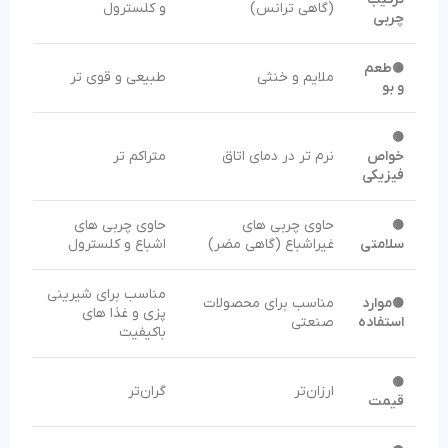
(گاهی ترانس)
و کلسترول
چربی
طعم
🟡
ملایم و خنثی
طبیعی و قوی تر
و بو
🟡
خواص
نرم تر در دمای اتاق
متراکم تر
فیزیکی
حاوی چربی های
حاوی چربی های
🟡
سلامتی
غیراشباع (گاهی مضر)
اشباع و کلسترول
مناسب برای شیرینی
موارد
مناسب برای محصولات
🟡
پزی و غذا های
استفاده
صنعتی
باکیفیت
🟡
ارزان‌تر
گران‌تر
قیمت