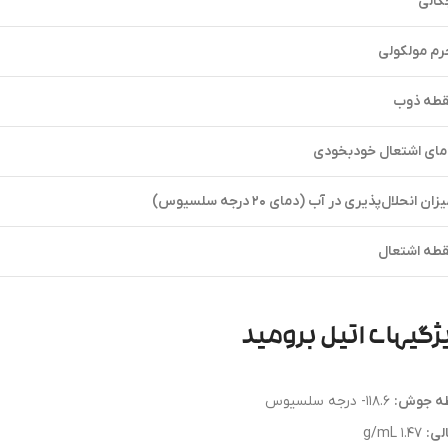
گالی
رم مولکولی
قطه ذوب
مای اشتعال خودبخودی
زان انحلال‌پذیری در آب (دمای 20 درجه سلسیوس)
قطه اشتعال
ژگیهای اتیل برومید
ه جوش:
118.6- درجه سلسیوس
لی:
1.47 g/mL