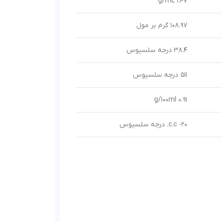
1.47 g/mL
108.97 گرم بر مول
38.4 درجه سلسیوس
511 درجه سلسیوس
0.91 g/100ml
20- c.c. درجه سلسیوس