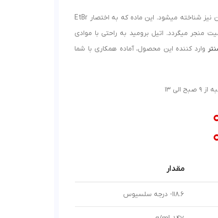
اتیل برومید (برمواتان) یک ترکیب هالوآلکان بیرنگ و فرار است که با نام برمواتان نیز شناخته میشود. این ماده که به اختصار EtBr
ت منجر میگردد. اتیل برومید به راحتی با موادی
تر
وارد کننده این محصول، آماده همکاری با شما
مقدار
118.6- درجه سلسیوس