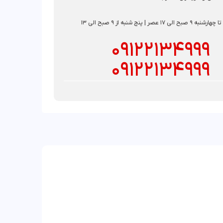
بح الی 17 عصر | پنج شنبه از 9 صبح الی 13
09122134999
09122134999