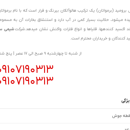
یده میشود، حلالیت بسیار کمی در آب دارد و استنشاق بخارات آن به مسمومی
ند اکسید کنندهها، قلیاها و انواع فلزات واکنش نشان میدهد.شرکت
شیمی سن
ید کنندگان و خریداران محترم است.
از شنبه تا چهارشنبه 9 صبح الی 17 عصر | پنج شنبه از 9 صبح الی 13
09107190313
09107190313
ژگی
قطه جوش