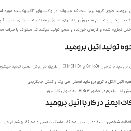
ل برومید حاوی گروه برم است که میتواند در واکنشهای آلکیلهکننده مورد استفاد
گزینی یک یا چند اتم هیدروژن با اتمهای هالوژن مانند برم، پایداری نسبی آنیو
تن تجزیه شده و گازهای خورنده و سمی تولید میکند که میتواند با فلزات م
وه تولید اتیل برومید
 با فرمول C2H5Br یا CH3CH2Br از طریق دو روش اصلی تولید میشود:
یه اتیل الکل با تری بروماید فسفر:
طی یک واکنش جایگزینی.
ش اتان با برم در حضور AlBr3:
به عنوان کاتالیزور.
ات ایمنی در کار با اتیل برومید
فظت شخصی:
استفاده از لباس محافظ، ماسک تنفسی و محافظ چشم الزامی ا