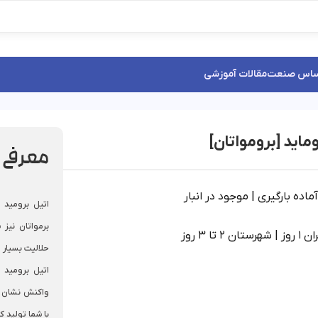
ساس صنعت
مقالات آموزشی
وماید [برومواتان]
معرفی اتیل ب
اده بارگیری | موجود در انبار
اتیل برومید 
 2 تا 3 روز
حلالیت بسیار 
اتیل برومید ب
واکنش نشان 
با شما تولید ک