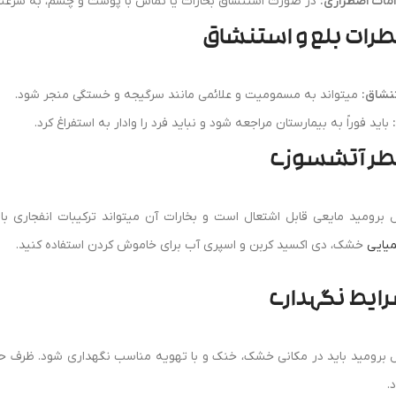
امات اضطراری:
در صورت استنشاق بخارات یا تماس با پوست و چشم، به سرعت ب
رات بلع و استنشاق
نشاق:
میتواند به مسمومیت و علائمی مانند سرگیجه و خستگی منجر شود.
باید فوراً به بیمارستان مراجعه شود و نباید فرد را وادار به استفراغ کرد.
ر آتشسوزی
ل برومید مایعی قابل اشتعال است و بخارات آن میتواند ترکیبات انفجاری ب
یایی
خشک، دی اکسید کربن و اسپری آب برای خاموش کردن استفاده کنید.
ایط نگهداری
ل برومید باید در مکانی خشک، خنک و با تهویه مناسب نگهداری شود. ظرف ح
.