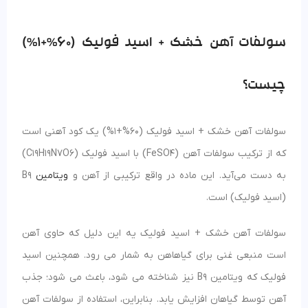
سولفات آهن خشک + اسید فولیک (60%+1%)
چیست؟
سولفات آهن خشک + اسید فولیک (60%+1%) یک کود آهنی است
که از ترکیب سولفات آهن (FeSO4) با اسید فولیک (C19H19N7O6)
به دست می‌آید. این ماده در واقع ترکیبی از آهن و
ویتامین
B9
(اسید فولیک) است.
سولفات آهن خشک + اسید فولیک یه این دلیل که حاوی آهن
است منبعی غنی برای گیاهاهن به شمار می رود. همچنین اسید
فولیک که ویتامین B9 نیز شناخته می شود، باعث می شود؛ جذب
آهن توسط گیاهان افزایش یابد. بنابراین، استفاده از سولفات آهن