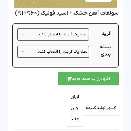
سولفات آهن خشک + اسید فولیک (60%+1%)
گرید
بسته
بندی
افزودن به سبد خرید
ایران
,
کشور تولید کننده
چین
,
هلند