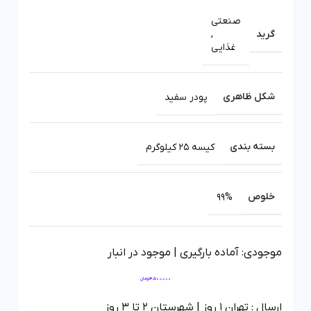
صنعتی
گرید
,
غذایی
شکل ظاهری
پودر سفید
بسته بندی
کیسه 25 کیلوگرم
خلوص
99%
موجودی: آماده بارگیری | موجود در انبار
4,500,000
تومان
ارسال : تهران 1 روز | شهرستان 2 تا 3 روز