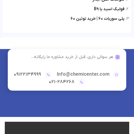
فولیک اسید یا B9
پلی سوربات 60 | خرید توئین 60
هر سوالی داری، قبل از خرید مشاوره ما رایگانه...
09122134999
Info@chemicenter.com
021-284268