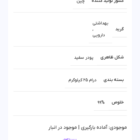
کشور تولید کننده
چین
بهداشتی
گرید
,
دارویی
شکل ظاهری
پودر سفید
بسته بندی
درام 25 کیلوگرم
خلوص
99%
موجودی: آماده بارگیری | موجود در انبار
3,800,000
تومان