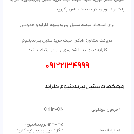
با شمراه موجود در صفحه تماس بگیرید.
برای استعلام
قیمت ستیل پیریدینیوم کلراید
و همچنین
دریافت مشاوره رایگان جهت
خرید ستیل پیریدینیوم
کلراید
میتوانید با شماره ی زیر در ارتباط باشید.
09122134999
مشخصات ستیل پیریدینیوم کلراید
⭐فرمول مولکولی
C21H38ClN
123-03-5-پریستاسین-
⭐مترادف ها
هگزادسیل پیریدینیم کلرید-