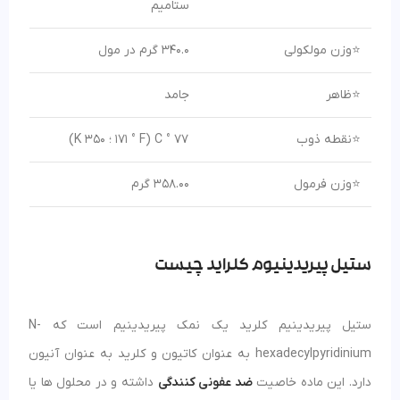
ستامیم
⭐وزن مولکولی
340.0 گرم در مول
⭐ظاهر
جامد
⭐نقطه ذوب
77 ° C (171 ° F ؛ 350 K)
⭐وزن فرمول
358.00 گرم
ستیل پیریدینیوم کلراید چیست
ستیل پیریدینیم کلرید یک نمک پیریدینیم است که N-
hexadecylpyridinium به عنوان کاتیون و کلرید به عنوان آنیون
دارد. این ماده خاصیت
ضد عفونی کنندگی
داشته و در محلول ها یا