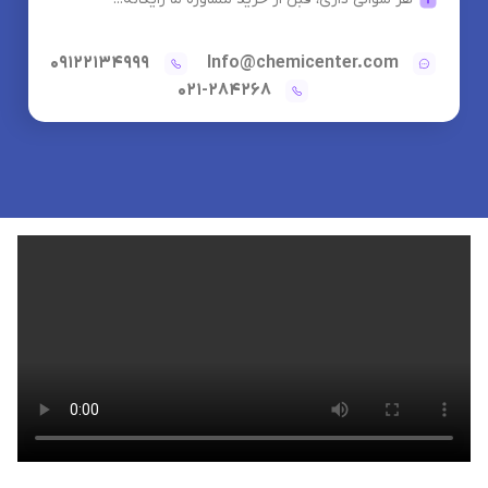
09122134999
Info@chemicenter.com
021-284268