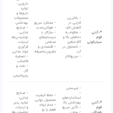
دارویی :
تولید
داروها و
– بالاترین
محصولات
کارایی در
– عملکرد سریع
بهداشتی
کاهش کف
– طولانی‌مدت
– صنایع
📍آنتی
– مقاوم به
– سازگار با
غذایی :
فوم
دماهای بالا و
سیستم‌های
نوشیدنی‌ها،
سیلیکونی
pH متغیر
صنعتی
لبنیات،
– نامحلول در
– اقتصادی و
فرآوری
آب
مقرون‌به‌صرفه
مواد غذایی
– سریع‌الاثر
– تصفیه
فاضلاب
– نفت و
گاز،
پتروشیمی
– غیرسمی
–
– صنایع
– حفظ کیفیت
استانداردهای
غذایی:
محصول نهایی
📍آنتی
بهداشتی بالا
تولید پنیر
– عدم ایجاد
فوم
– تأثیر سریع
و لبنیات،
طعم یا بو
خوراکی
– بدون
نوشیدنی‌ها