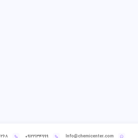
4268
09122134999
Info@chemicenter.com