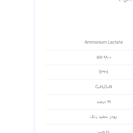
Ammonium Lactate
515-98-0
E328
C
H
O
N
3
9
3
99 درصد
پودر سفید رنگ
دارویی