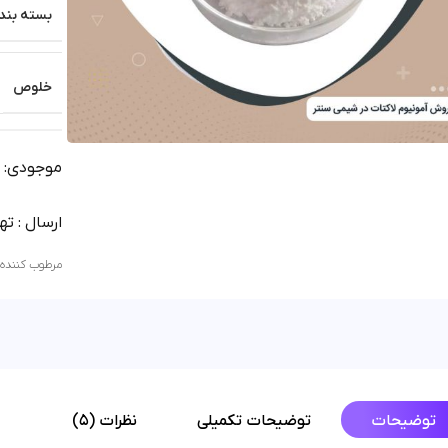
بسته بند
خلوص
موجودی: آم
ارسال : تهران 1 روز | شهرستان
مرطوب کننده
توضیحات
توضیحات تکمیلی
نظرات (5)