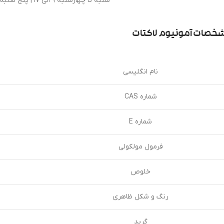
شنبه تا چهارشنبه 9 الی 17 | پنج شنبه 9 الی 13
خصات آمونیوم لاکتات
نام انگلیسی
شماره CAS
شماره E
فرمول مولکولی
خلوص
رنگ و شکل ظاهری
گرید