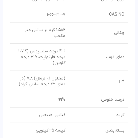
1066-33-7
CAS NO
1.586 گرم بر سانتی متر
چگالی
مکعب
41.9 درجه سلسیوس (107.4
دمای ذوب
درجه فارنهایت، 315 درجه
کلوین)
(محلول 0.1 نرمال) 7.8 (در
pH
دمای 25 درجه سانتی گراد)
درصد خلوص
99%
گرید
غذایی، صنعتی
بسته‌بندی
کیسه 25 کیلویی