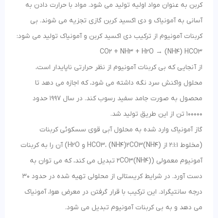
کربن به عنوان مواد اولیه تولید می شود. مواد با حرارت دادن به
آسانی به آمونیاک و دی اکسید کربن گازی تجزیه می شوند. بی
کربنات آمونیوم از ترکیب دی اکسید کربن و آمونیاک تولید می شود:
CO2 + NH3 + H2O → (NH4) HCO3
از آنجایی که بی کربنات آمونیوم از نظر حرارتی ناپایدار است،
محلول واکنش سرد نگه داشته می شود، که اجازه می دهد تا
محصول به صورت جامد سفید رسوب کند. در سال 1997 حدود
100000 تن از این طریق تولید شد.
گاز آمونیاک وارد شده به محلول آبی قوی سسکوئی کربنات
(مخلوط 2:1:1 از (NH4)HCO3، (NH4)2CO3 و H2O) آن را به کربنات
آمونیوم معمولی ((NH4)2CO3 تبدیل می کند، که می توان به
دست آورد. در شرایط کریستالی از محلولی تهیه شده در حدود 30
درجه سانتیگراد. این ترکیب با قرار گرفتن در معرض هوا، آمونیاک
می دهد و به بی کربنات آمونیوم تبدیل می شود.