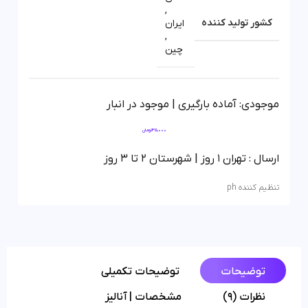
,
کشور تولید کننده
ایران
,
چین
موجودی: آماده بارگیری | موجود در انبار
35,000
تومان
ارسال : تهران 1 روز | شهرستان 2 تا 3 روز
تنظیم کننده ph
توضیحات
توضیحات تکمیلی
نظرات (9)
مشخصات | آنالیز