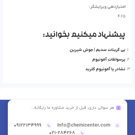
امتیازدهی ویرایشگر:
4.65
پیشنهاد میکنیم بخوانید:
بی کربنات سدیم | جوش شیرین
پرسولفات آمونیوم
نشادر یا آمونیوم کلرید
هر سوالی داری، قبل از خرید مشاوره ما رایگانه...
09122134999
Info@chemicenter.com
021-284268