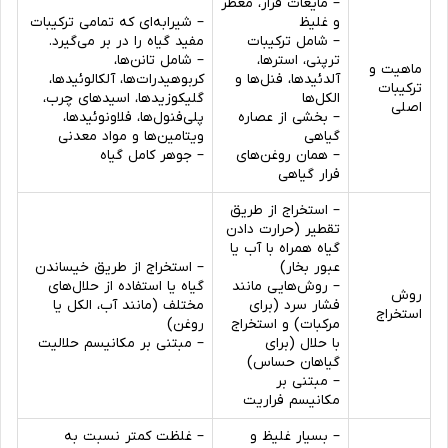
– مایعات فرار، معطر
و غلیظ
– شیرابه‌ای که تمامی ترکیبات
– شامل ترکیبات
مفید گیاه را در بر می‌گیرد.
ترپنی، استرها،
– شامل تانن‌ها،
ماهیت و
آلدئیدها، فنل‌ها و
کربوهیدرات‌ها، آلکالوئیدها،
ترکیبات
الکل‌ها
گلیکوزیدها، اسیدهای چرب،
اصلی
– بخشی از عصاره
پلی‌فنول‌ها، فلاونوئیدها،
گیاهی
ویتامین‌ها و مواد معدنی
– همان روغن‌های
– جوهر کامل گیاه
فرار گیاهی
– استخراج از طریق
تقطیر (حرارت دادن
گیاه همراه با آب یا
عبور بخار)
– استخراج از طریق خیساندن
– روش‌هایی مانند
گیاه یا استفاده از حلال‌های
روش
فشار سرد (برای
مختلف (مانند آب، الکل یا
استخراج
مرکبات) و استخراج
روغن)
با حلال (برای
– مبتنی بر مکانیسم حلالیت
گیاهان حساس)
– مبتنی بر
مکانیسم فراریت
– بسیار غلیظ و
– غلظت کمتر نسبت به