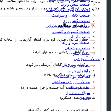
ریزمغذی مانند آهن و منیزیم. کیفیت مواد اولیه ما نه‌تنها سلامت گی
صنعت سس و رب
امکان می‌دهد کودهایی تولید کنید که هم در بازار رقابت‌پذیر باشند و 
صنعت فرآورده های گوشتی
صنعت کاشی و سرامیک
صنعت کشاورزی
راهنمای مطالعه
صنعت کیک،شیرینی،شکلات
صنعت کمپوت و کنسرو
صنعت لبنیات
چطور می‌توان بهترین کود برای گیاهان آپارتمانی را انتخاب کر
صنعت مربا و ژله
صنعت نوشیدنی
چرا گیاهان آپارتمانی به کود نیاز دارند؟
مکمل سازی
مقالات آموزشی
مقالات مواد غذایی
ترکیبات مورد نیاز گیاهان آپارتمانی در کودها
راهنمای خرید
عناصر درشت مغذی (ماکرو): NPK
شناخت مواد شیمیایی
مقالات آرایشی بهداشتی
مقالات صنعتی
ضدعفونی کننده آب چیست و چرا اهمیت دارد؟
سوالات متداول
News
عناصر ریزمغذی (میکرو)
انواع کودهای مناسب برای گیاهان آپارتمانی