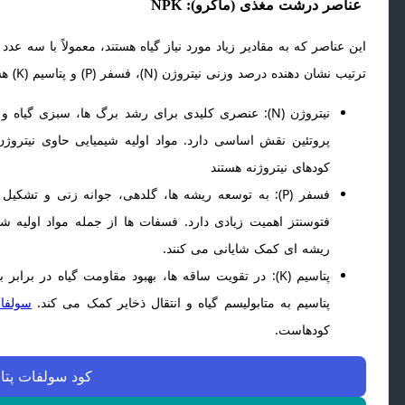
عناصر درشت مغذی (ماکرو): NPK
ترتیب نشان دهنده درصد وزنی نیتروژن (N)، فسفر (P) و پتاسیم (K) هستند.
نیتروژن (N): عنصری کلیدی برای رشد برگ ها، سبزی گ
پروتئین نقش اساسی دارد. مواد اولیه شیمیایی حاوی نیتروژن
کودهای نیتروژنه هستند
فتوسنتز اهمیت زیادی دارد. فسفات ها از جمله مواد اولیه ش
ریشه ای کمک شایانی می کنند.
پتاسیم (K): در تقویت ساقه ها، بهبود مقاومت گیاه در ب
پتاسیم به متابولیسم گیاه و انتقال ذخایر کمک می کند.
سولفات
کودهاست.
کود سولفات پتا