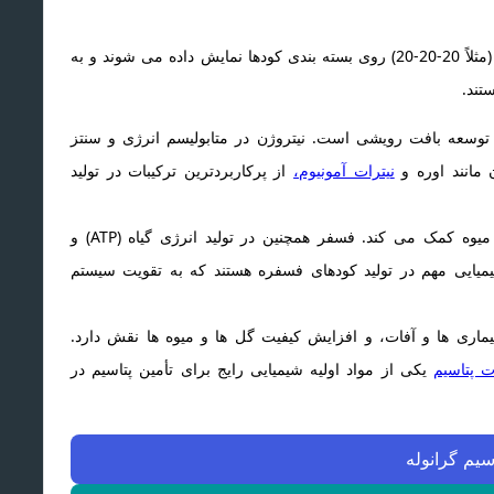
این عناصر که به مقادیر زیاد مورد نیاز گیاه هستند، معمولاً با سه عدد (مثلاً 20-20-20) روی بسته بندی کودها نمایش داده می شوند و به
یاه و توسعه بافت رویشی است. نیتروژن در متابولیسم انرژی و سنتز
 مانند اوره و
نیترات آمونیوم،
از پرکاربردترین ترکیبات در تولید
فسفر (P): به توسعه ریشه ها، گلدهی، جوانه زنی و تشکیل میوه کمک می کند. فسفر همچنین در تولید انرژی گیاه (ATP) و
یمیایی مهم در تولید کودهای فسفره هستند که به تقویت سیستم
رابر بیماری ها و آفات، و افزایش کیفیت گل ها و میوه ها نقش دارد.
 پتاسیم
یکی از مواد اولیه شیمیایی رایج برای تأمین پتاسیم در
سیم گرانوله