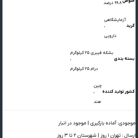
خلوص
99.8 درصد
آزمایشگاهی
گرید
,
دارویی
بشکه فیبری 25 کیلوگرم
بسته بندی
,
درام 25 کیلوگرم
چین
کشور تولید کننده
,
هند
موجودی: آماده بارگیری | موجود در انبار
ارسال : تهران 1 روز | شهرستان 2 تا 3 روز