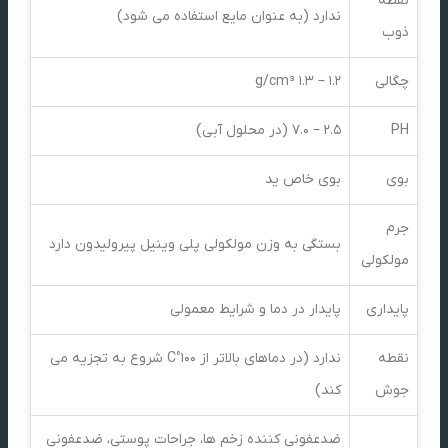
نقطه
ندارد (به عنوان مایع استفاده می شود)
ذوب
چگالی
1.2 – 1.3 g/cm³
PH
2.5 – 7.0 (در محلول آبی)
بوی
بوی خاص ید
جرم
بستگی به وزن مولکولی پلی وینیل پیرولیدون دارد
مولکولی
پایداری
پایدار در دما و شرایط معمولی
نقطه
ندارد (در دماهای بالاتر از 100°C شروع به تجزیه می
جوش
کند)
ضدعفونی کننده زخم ها، جراحات پوستی، ضدعفونی