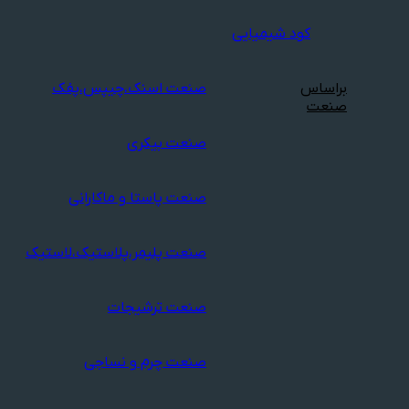
کود شیمیایی
براساس
صنعت اسنک،چیپس،پفک
صنعت
صنعت بیکری
صنعت پاستا و ماکارانی
صنعت پلیمر،پلاستیک،لاستیک
صنعت ترشیجات
صنعت چرم و نساجی