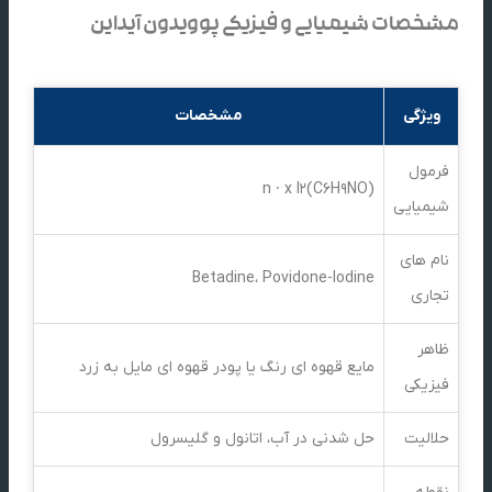
مشخصات شیمیایی و فیزیکی پوویدون آیداین
ویژگی
مشخصات
فرمول
(C6H9NO)n · x I2
شیمیایی
نام های
Betadine، Povidone-Iodine
تجاری
ظاهر
مایع قهوه ای رنگ یا پودر قهوه ای مایل به زرد
فیزیکی
حلالیت
حل شدنی در آب، اتانول و گلیسرول