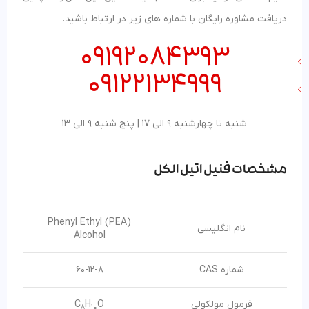
دریافت مشاوره رایگان با شماره های زیر در ارتباط باشید.
09192084393
09122134999
شنبه تا چهارشنبه 9 الی 17 | پنج شنبه 9 الی 13
مشخصات فنیل اتیل الکل
(PEA) Phenyl Ethyl
نام انگلیسی
Alcohol
شماره CAS
60-12-8
فرمول مولکولی
O
H
C
8
10