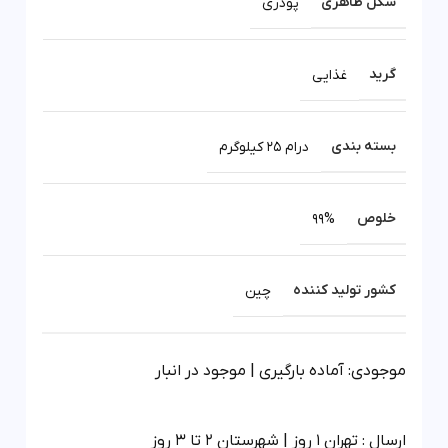
شکل ظاهری
پودری
گرید
غذایی
بسته بندی
درام 25 کیلوگرم
خلوص
99%
کشور تولید کننده
چین
موجودی: آماده بارگیری | موجود در انبار
ارسال : تهران 1 روز | شهرستان 2 تا 3 روز