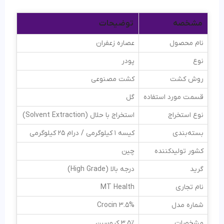
مشخصه
توضیحات
نام محصول
عصاره زعفران
نوع
پودر
روش کشت
کشت مصنوعی
قسمت مورد استفاده
گل
نوع استخراج
استخراج با حلال (Solvent Extraction)
بسته‌بندی
کیسه 1 کیلوگرمی / درام 25 کیلوگرمی
کشور تولیدکننده
چین
گرید
درجه بالا (High Grade)
نام تجاری
MT Health
شماره مدل
3.5% Crocin
مشخصات
3.5٪ کروسین