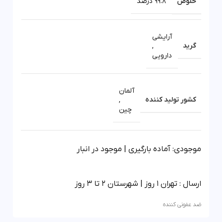
خلوص
99.8 درصد
آرایشی
گرید
,
دارویی
آلمان
کشور تولید کننده
,
چین
موجودی: آماده بارگیری | موجود در انبار
ارسال : تهران 1 روز | شهرستان 2 تا 3 روز
ضد عفونی کننده