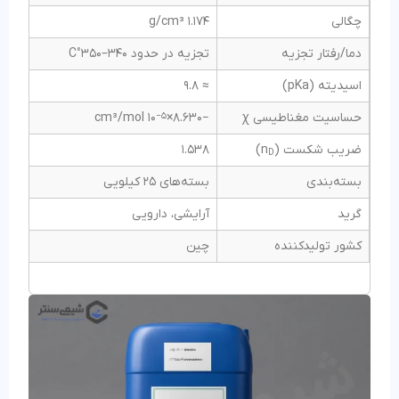
چگالی
1.174 g/cm³
دما/رفتار تجزیه
تجزیه در حدود 340–350°C
اسیدیته (pKa)
≈ 9.8
حساسیت مغناطیسی χ
−8.630×10
cm³/mol
−5
ضریب شکست (n
)
1.538
D
بسته‌بندی
بسته‌های 25 کیلویی
گرید
آرایشی، دارویی
کشور تولیدکننده
چین