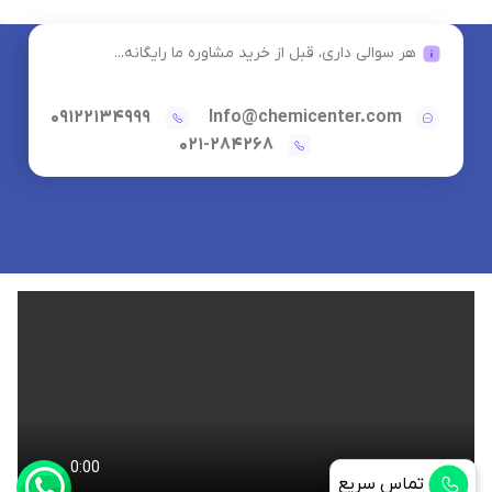
هر سوالی داری، قبل از خرید مشاوره ما رایگانه...
09122134999
Info@chemicenter.com
021-284268
تماس سریع