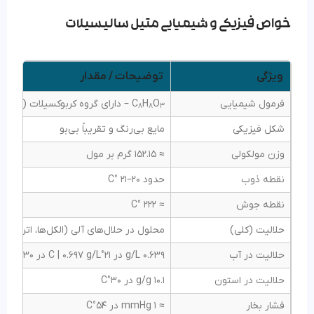
خواص فیزیکی و شیمیایی متیل سالیسیلات
ویژگی
توضیحات / مقدار
فرمول شیمیایی
O
H
C
– دارای گروه کربوکسیلات (–COOH) و گروه متیل (–CH
8
8
3
شکل فیزیکی
مایع بی‌رنگ و تقریباً بی‌بو
وزن مولکولی
≈ 152.15 گرم بر مول
نقطه ذوب
حدود 20–21 °C
نقطه جوش
≈ 222 °C
حلالیت (کلی)
محلول در حلال‌های آلی (الکل‌ها، اترها و …
حلالیت در آب
0.639 g/L در 21°C | 0.697 g/L در 30°C
حلالیت در استون
10.1 g/g در 30°C
فشار بخار
≈ 1 mmHg در 54°C