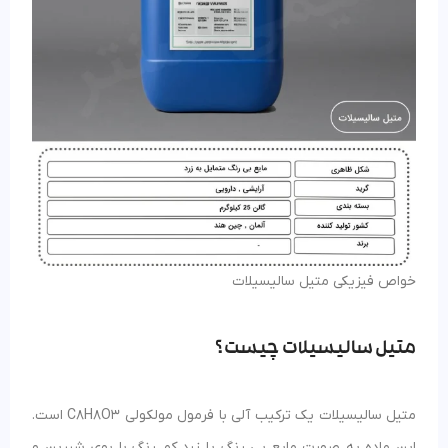
خواص فیزیکی متیل سالیسیلات
متیل سالیسیلات چیست ؟
متیل سالیسیلات یک ترکیب آلی با فرمول مولکولی C8H8O3 است.
این ماده به صورت مایع بی رنگ یا زرد کم رنگ با بوی شیرین و