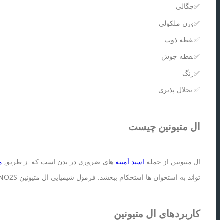
✅چگالی
✅وزن ملکولی
✅نقطه ذوب
✅نقطه جوش
✅رنگ
✅انحلال پذیری
ال متیونین چیست
ال متیونین از جمله
اسید آمینه
های ضروری در بدن است که از طریق
م
تواند به استخوان ها استحکام ببخشد. فرمول شیمیایی ال متیونین C5H11NO2S است. این مولکول شامل یک متیل گروه (-CH3)، یک گروه امینی (-NH2)، یک گروه کربوکسیلیک (-COOH) و یک گروه سولفید (-S-) است.
کاربردهای ال متیونین