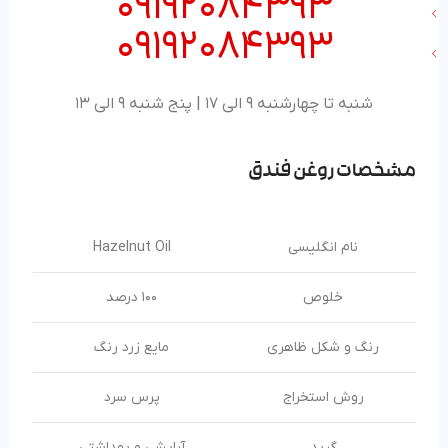
09192084393
09192084393
شنبه تا چهارشنبه 9 الی 17 | پنج شنبه 9 الی 13
مشخصات
روغن فندق
نام انگلیسی
Hazelnut Oil
خلوص
100 درصد
رنگ و شکل ظاهری
مایع زرد رنگ
روش استخراج
پرس سرد
گرید
آرایشی و بهداشتی