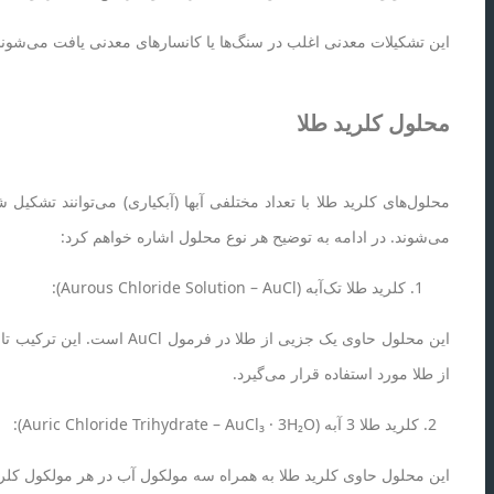
این تشکیلات معدنی اغلب در سنگ‌ها یا کانسارهای معدنی یافت می‌شوند و
محلول کلرید طلا
محلول‌های کلرید طلا با تعداد مختلفی آبها (آبکیاری) می‌توانند تشکیل 
می‌شوند. در ادامه به توضیح هر نوع محلول اشاره خواهم کرد:
کلرید طلا تک‌آبه (Aurous Chloride Solution – AuCl):
این محلول حاوی یک جزیی ا
از طلا مورد استفاده قرار می‌گیرد.
2. کلرید طلا 3 آبه (Auric Chloride Trihydrate – AuCl₃ · 3H₂O):
این محلول حاوی کلرید طلا به همراه سه مولکول آب در هر مولکول کلرید ط