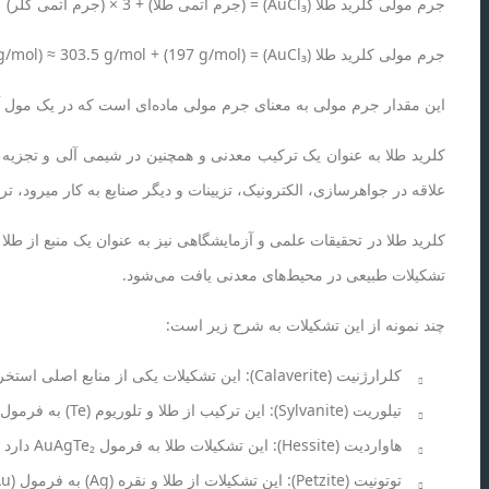
جرم مولی کلرید طلا (AuCl₃) = (جرم اتمی طلا) + 3 × (جرم اتمی کلر)
جرم مولی کلرید طلا (AuCl₃) = (197 g/mol) + 3 × (35.5 g/mol) ≈ 303.5 g/mol
این مقدار جرم مولی به معنای جرم مولی ماده‌ای است که در یک مول آن وجود دارد، به عبارت دیگر حدود
کلرید طلا به عنوان یک ترکیب معدنی و همچنین در شیمی آلی و تجزیه و
علاقه در جواهرسازی، الکترونیک، تزیینات و دیگر صنایع به کار میرود، تر
کلرید طلا در تحقیقات علمی و آزمایشگاهی نیز به عنوان یک منبع از طلا 
تشکیلات طبیعی در محیط‌های معدنی یافت می‌شود.
چند نمونه از این تشکیلات به شرح زیر است:
کلرارژنیت (Calaverite): این تشکیلات یکی از منابع اصلی استخراج طلا هستند. کلرارژنیت یک کامبینه طلا به فرمول AuTe₂ دارد که در برخی معادن طلا یافت می‌شود.
تیلوریت (Sylvanite): این ترکیب از طلا و تلوریوم (Te) به فرمول (Au,Ag)Te₂ دارد و نیز به عنوان یک منبع از طلا در معادن مختلف وجود دارد.
هاواردیت (Hessite): این تشکیلات طلا به فرمول AuAgTe₂ دارد و به صورت کمی در برخی معادن موجود است.
توتونیت (Petzite): این تشکیلات از طلا و نقره (Ag) به فرمول (Ag,Au)₂Te دارد و در معادن مختلف یافت می‌شود.