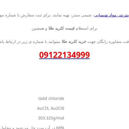
نترنتی مواد شیمیایی
، شیمی سنتر، تهیه نمایند. برای ثبت سفارش با شماره موج
برای استعلام
قیمت کلرید طلا
و همچنین
افت مشاوره رایگان جهت
خرید کلرید طلا
میتوانید با شماره ی زیر در ارتباط باش
09122134999
Gold chloride
AuCl3, Au2Cl6
303.325g/mol
68% در آب سرد حل می‌شود و محلول‌های آن به عنوان منابع از یون‌های طلا(III) مورد استفاده قرار می‌گیرند.