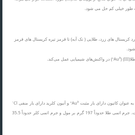
به طور خیلی کم حل می شود.
د کریستال های زرد، طلایی ( تک آبه) تا قرمز تیره کریستال های قرمز
شود.
می‌کند.
کلرید طلا یک ترکیب شیمیایی است که از اتصال آنیون کلرید به یون طلا (Au) تشکیل می‌شود. این ترکیب با فرمول شیمیایی AuCl₃ که در آن یون طلا به عنوان کاتیون دارای بار مثبت Au³⁺ و آنیون کلرید دارای بار منفی Cl⁻
است، به شکل جامدی با رنگ زرد تا قرمز تیره ظاهر می‌شود.. جرم مولی کلرید طلا (AuCl₃) معادل مجموع اتمی از طلا (Au) و سه اتم کلر (Cl) است. جرم اتمی طلا حدوداً 197 گرم بر مول و جرم اتمی کلر حدوداً 35.5