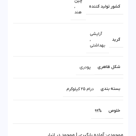
چین
کشور تولید کننده
,
هند
آرایشی
گرید
,
بهداشتی
شکل ظاهری
پودری
بسته بندی
درام 25 کیلوگرم
خلوص
99%
موجودی: آماده بارگیری | موجود در انبار