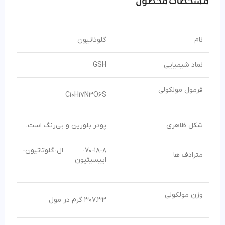
مشخصات محصول
نام
گلوتاتیون
نماد شیمیایی
GSH
فرمول مولکولی
C10H17N3O6S
شکل ظاهری
پودر بلورین و بی‌رنگ است.
70-18-8- ال-گلوتاتیون-
مترادف ها
اییسیثیون
وزن مولکولی
307.33 گرم در مول