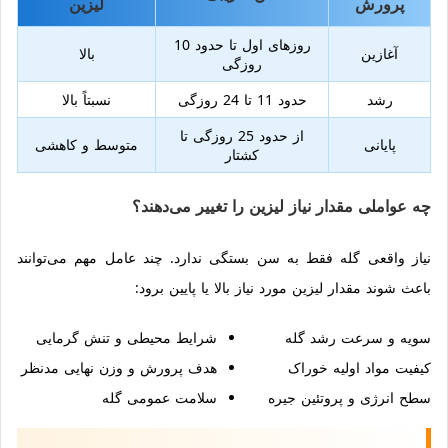
پرورش
لیزین
روزهای اول تا حدود 10
آغازین
بالا
روزگی
رشد
حدود 11 تا 24 روزگی
نسبتاً بالا
از حدود 25 روزگی تا
پایانی
متوسط و کاهشی
کشتار
چه عواملی مقدار نیاز لیزین را تغییر می‌دهند؟
نیاز واقعی گله فقط به سن بستگی ندارد. چند عامل مهم می‌توانند
باعث شوند مقدار لیزین مورد نیاز بالا یا پایین برود:
سویه و سرعت رشد گله
شرایط محیطی و تنش گرمایی
کیفیت مواد اولیه خوراک
هدف پرورش و وزن نهایی مدنظر
سطح انرژی و پروتئین جیره
سلامت عمومی گله