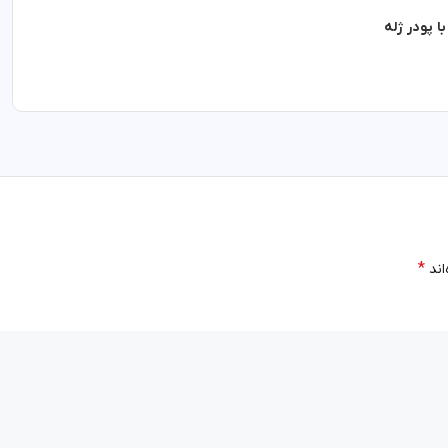
 پودر ژله
*
اند