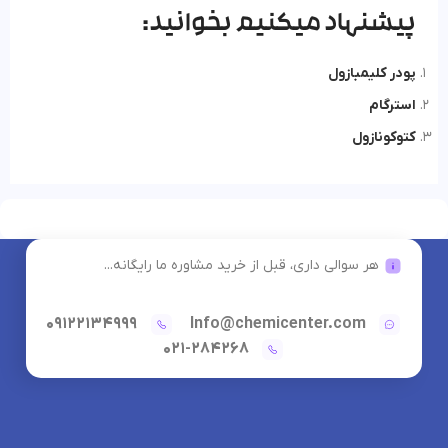
پیشنهاد میکنیم بخوانید:
پودر کلیمبازول
استرگام
کتوکونازول
هر سوالی داری، قبل از خرید مشاوره ما رایگانه...
09122134999
Info@chemicenter.com
021-284268