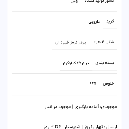
کشور تولید کننده
چین
گرید
دارویی
شکل ظاهری
پودر قرمز قهوه‌ ای
بسته بندی
درام 25 کیلوگرم
خلوص
99%
موجودی: آماده بارگیری | موجود در انبار
ارسال : تهران 1 روز | شهرستان 2 تا 3 روز