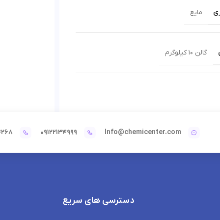
ی
مایع
گالن 10 کیلوگرم
4268
09122134999
Info@chemicenter.com
دسترسی های سریع