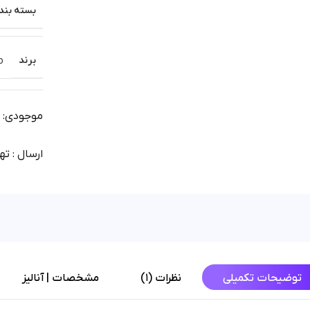
بسته بند
برند
o
موجودی: آم
ارسال : تهران 1 روز | شهرستان
توضیحات تکمیلی
نظرات (1)
مشخصات | آنالیز