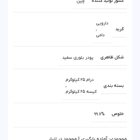
کشور تولید کننده
چین
دارویی
گرید
,
دامی
شکل ظاهری
پودر بلوری سفید
درام 25 کیلوگرم
بسته بندی
,
کیسه 25 کیلوگرم
خلوص
99.7%
موجودی: آماده بارگیری | موجود در انبار