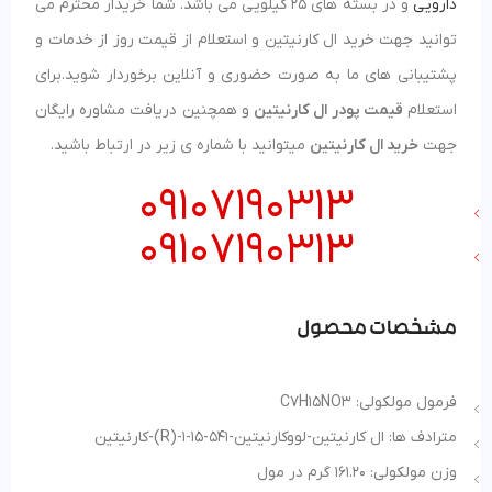
دارویی
و در بسته های 25 کیلویی می باشد. شما خریدار محترم می
توانید جهت خرید ال کارنیتین و استعلام از قیمت روز از خدمات و
پشتیبانی های ما به صورت حضوری و آنلاین برخوردار شوید.برای
استعلام
قیمت پودر ال کارنیتین
و همچنین دریافت مشاوره رایگان
جهت
خرید ال کارنیتین
میتوانید با شماره ی زیر در ارتباط باشید.
09107190313
09107190313
مشخصات محصول
فرمول مولکولی: C7H15NO3
مترادف ها: ال کارنیتین-لووکارنیتین-541-15-1-(R)-کارنیتین
وزن مولکولی: 161.20 گرم در مول