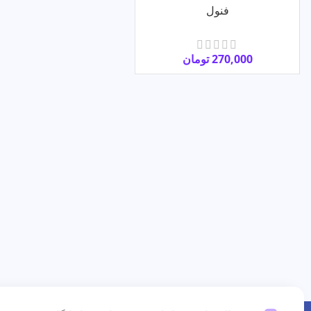
فنول
270,000
تومان